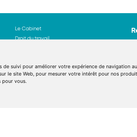
Le Cabinet
R
Droit du travail
21
Droit de la sécurité sociale
75
Contentieux
Tél
s de suivi pour améliorer votre expérience de navigation au
Formation
Ma
sur le site Web
,
pour mesurer votre intérêt pour nos produits
Actualités
s pour vous
.
AX
Nous contacter
SE
S
S'inscrire à la newsletter
Mentions légales
—
Politique de protection des donnée
d'utilisation