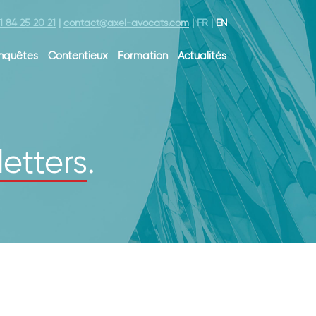
1 84 25 20 21
|
contact@axel-avocats.com
|
FR
|
EN
nquêtes
Contentieux
Formation
Actualités
etters
.