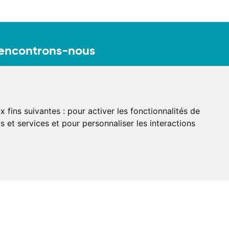
encontrons-nous
9, rue Saint-Honoré
001 Paris
. : 01 84 25 20 21
x fins suivantes :
pour activer les fonctionnalités de
Prendre RDV
il :
contact@axel-avocats.com
 et services et pour personnaliser les interactions
EL AARPI
LARL ALEX – SELARL FXP-AVOCAT –
ELARL CGRUAT
s personnelles
—
Conditions générales