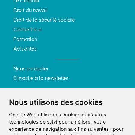
Le Cabinet
Droit du travail
Droit de la sécurité sociale
Contentieux
Formation
Actualités
Nous contacter
S'inscrire à la newsletter
Rencontrons-nous
Nous utilisons des cookies
219, rue Saint-Honoré
Ce site Web utilise des cookies et d'autres
75001 Paris
technologies de suivi pour améliorer votre
expérience de navigation aux fins suivantes :
pour
Tél. : 01 84 25 20 21