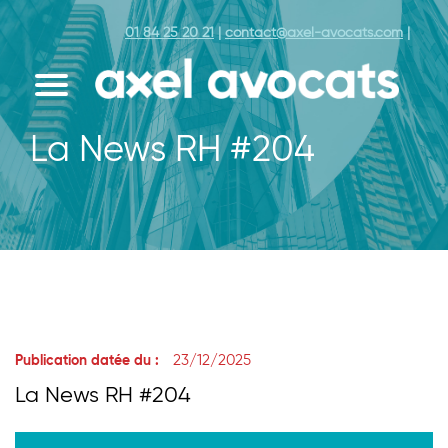
01 84 25 20 21
|
contact@axel-avocats.com
|
La News RH #204
23/12/2025
Publication datée du :
La News RH #204