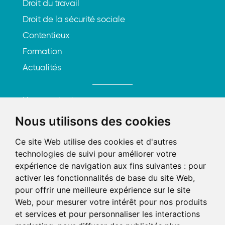
Droit du travail
Droit de la sécurité sociale
Contentieux
Formation
Actualités
Nous contacter
S'inscrire à la newsletter
Nous utilisons des cookies
Ce site Web utilise des cookies et d'autres
Rencontrons-nous
technologies de suivi pour améliorer votre
expérience de navigation aux fins suivantes :
pour
219, rue Saint-Honoré
activer les fonctionnalités de base du site Web
,
75001 Paris
pour offrir une meilleure expérience sur le site
Web
,
pour mesurer votre intérêt pour nos produits
Tél. : 01 84 25 20 21
et services et pour personnaliser les interactions
Mail :
contact@axel-avocats.com