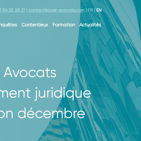
1 84 25 20 21
|
contact@axel-avocats.com
|
FR
|
EN
nquêtes
Contentieux
Formation
Actualités
l Avocats
ment juridique
tion décembre