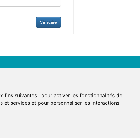
encontrons-nous
9, rue Saint-Honoré
x fins suivantes :
pour activer les fonctionnalités de
Prendre RDV
001 Paris
 et services et pour personnaliser les interactions
. : 01 84 25 20 21
il :
contact@axel-avocats.com
EL AARPI