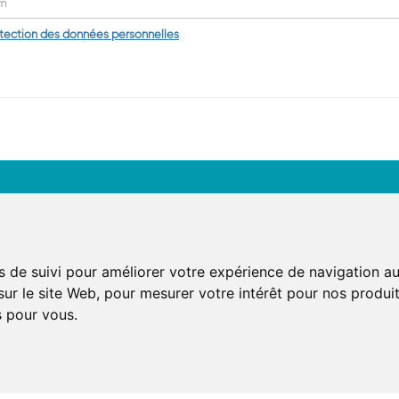
otection des données personnelles
Le Cabinet
R
Droit du travail
21
Droit de la sécurité sociale
s de suivi pour améliorer votre expérience de navigation au
75
sur le site Web
,
pour mesurer votre intérêt pour nos produits
Contentieux
Tél
s pour vous
.
Formation
Ma
Actualités
AX