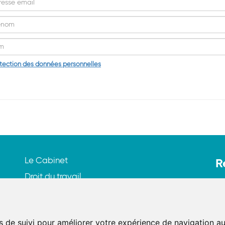
otection des données personnelles
Le Cabinet
R
Droit du travail
21
Droit de la sécurité sociale
75
Contentieux
Tél
s de suivi pour améliorer votre expérience de navigation au