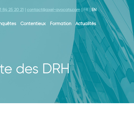
1 84 25 20 21
|
contact@axel-avocats.com
|
FR
|
EN
nquêtes
Contentieux
Formation
Actualités
ête des DRH