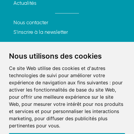
Actualités
Nous contacter
S'inscrire à la newsletter
Rencontrons-nous
Nous utilisons des cookies
219, rue Saint-Honoré
Ce site Web utilise des cookies et d'autres
75001 Paris
technologies de suivi pour améliorer votre
expérience de navigation aux fins suivantes :
pour
Tél. : 01 84 25 20 21
activer les fonctionnalités de base du site Web
,
Mail :
contact@axel-avocats.com
pour offrir une meilleure expérience sur le site
Web
,
pour mesurer votre intérêt pour nos produits
et services et pour personnaliser les interactions
AXEL AARPI
marketing
,
pour diffuser des publicités plus
SELARL ALEX – SELARL FXP-AVOCAT – SELARL
pertinentes pour vous
.
CGRUAT
Prendre RDV