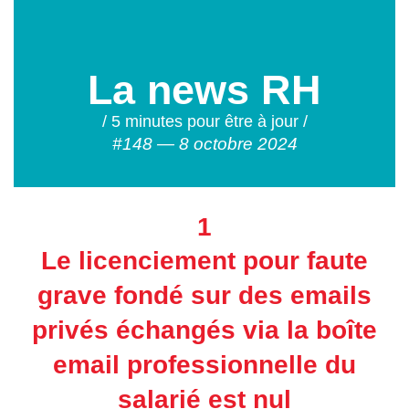
La news RH
/ 5 minutes pour être à jour /
#148 — 8 octobre 2024
1
Le licenciement pour faute
grave fondé sur des emails
privés échangés via la boîte
email professionnelle du
salarié est nul