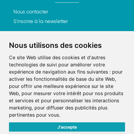
Nous contacter
S'inscrire à la newsletter
Rencontrons-nous
Nous utilisons des cookies
219, rue Saint-Honoré
Ce site Web utilise des cookies et d'autres
75001 Paris
technologies de suivi pour améliorer votre
expérience de navigation aux fins suivantes :
pour
Tél. : 01 84 25 20 21
activer les fonctionnalités de base du site Web
,
Mail :
contact@axel-avocats.com
pour offrir une meilleure expérience sur le site
Web
,
pour mesurer votre intérêt pour nos produits
et services et pour personnaliser les interactions
AXEL AARPI
marketing
,
pour diffuser des publicités plus
SELARL ALEX – SELARL FXP-AVOCAT – SELARL
pertinentes pour vous
.
CGRUAT
Prendre RDV
J'accepte
© 2022 axel avocats