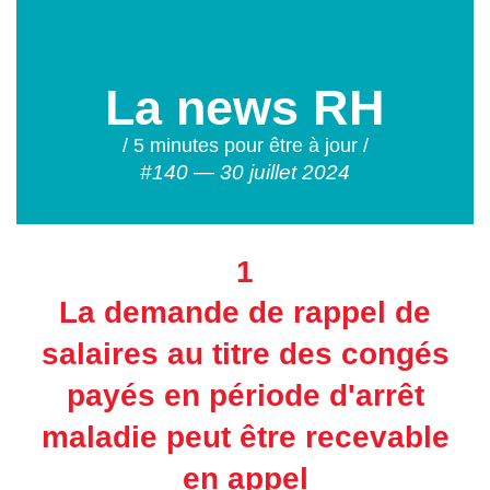
La news RH
/ 5 minutes pour être à jour /
#140 — 30 juillet 2024
1
La demande de rappel de
salaires au titre des congés
payés en période d'arrêt
maladie peut être recevable
en appel