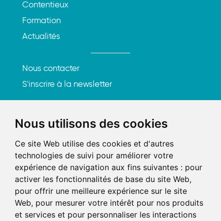
Contentieux
Formation
Actualités
Nous contacter
S'inscrire à la newsletter
Rencontrons-nous
Nous utilisons des cookies
219, rue Saint-Honoré
Ce site Web utilise des cookies et d'autres
75001 Paris
technologies de suivi pour améliorer votre
expérience de navigation aux fins suivantes :
pour
Tél. : 01 84 25 20 21
activer les fonctionnalités de base du site Web
,
Mail :
contact@axel-avocats.com
pour offrir une meilleure expérience sur le site
Web
,
pour mesurer votre intérêt pour nos produits
et services et pour personnaliser les interactions
AXEL AARPI