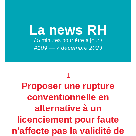
La news RH
/ 5 minutes pour être à jour /
#109 — 7 décembre 2023
1
Proposer une rupture
conventionnelle en
alternative à un
licenciement pour faute
n'affecte pas la validité de