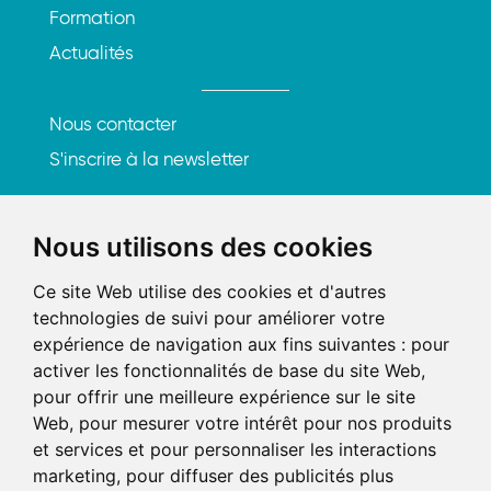
Formation
Actualités
Nous contacter
S'inscrire à la newsletter
Rencontrons-nous
Nous utilisons des cookies
219, rue Saint-Honoré
Ce site Web utilise des cookies et d'autres
75001 Paris
technologies de suivi pour améliorer votre
expérience de navigation aux fins suivantes :
pour
Tél. : 01 84 25 20 21
activer les fonctionnalités de base du site Web
,
Mail :
contact@axel-avocats.com
pour offrir une meilleure expérience sur le site
Web
,
pour mesurer votre intérêt pour nos produits
et services et pour personnaliser les interactions
AXEL AARPI
marketing
,
pour diffuser des publicités plus
SELARL ALEX – SELARL FXP-AVOCAT – SELARL