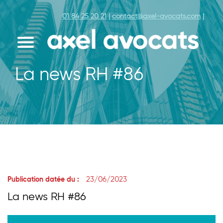
01 84 25 20 21
|
contact@axel-avocats.com
|
La news RH #86
23/06/2023
Publication datée du :
La news RH #86