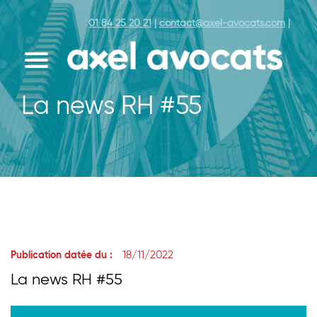
01 84 25 20 21
|
contact@axel-avocats.com
|
La news RH #55
18/11/2022
Publication datée du :
La news RH #55