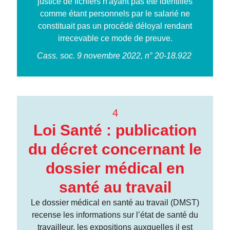
justice de fichiers n'ayant pas été identifiés
comme étant personnels par le salarié ne
constituait pas un procédé déloyal rendant
irrecevable ce mode de preuve.
Cass. soc. 9 novembre 2022, n° 20-18.922
4
Loi Santé : publication
du décret concernant le
dossier médical en
santé au travail
Le dossier médical en santé au travail (DMST)
recense les informations sur l’état de santé du
travailleur, les expositions auxquelles il est